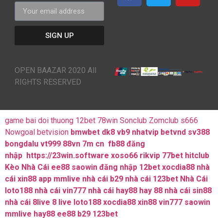
SIGN UP
OPEN BAAZAR 2020 All
RIGHTS RESERVED
game bai doi thuong
12bet
78win
Sonclub
Zomclub
s666
Nowgoal
betvision
bmwbet
dk8
vb9
nhatvip
betvnd
sv388
bongdalu
vt999
88vn
7m cn
fb88 đăng
nhập
https://23win.software
xoso66
rikvip
77bet
hitclub
Kèo Nhà Cái
ee88
saowin
đăng nhập 12bet
xocdia88
nhà
cái xin88
app mmlive
nhà cái b29
nhà cái 123bet
Nhà Cái
loto188
nhà cái vin777
nhà cái hay88
hay 88
nhà cái sin88
nhà cái 8live
8 live
loto188
xocdia88
xin88
vin777
saowin
mmlive
hay88
ee88
b29
123bet